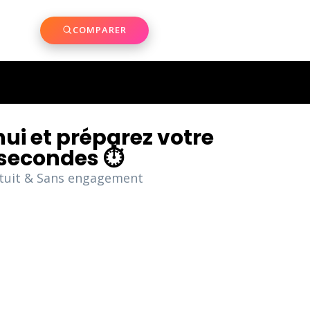
COMPARER
hui et préparez votre
 secondes ⏱️
atuit & Sans engagement