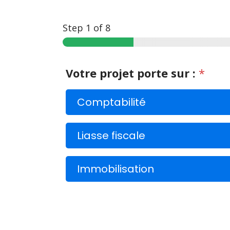
Step
1
of 8
Votre projet porte sur :
*
Comptabilité
Liasse fiscale
Immobilisation