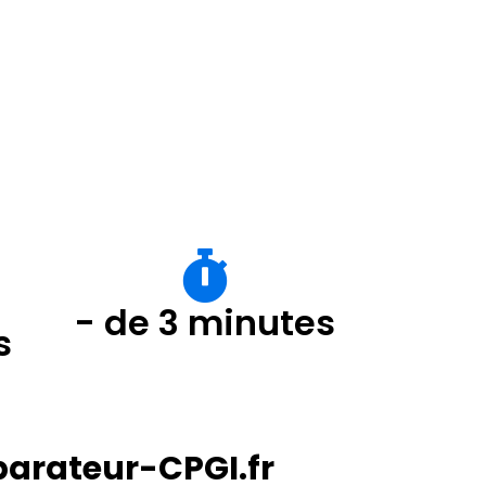
- de 3 minutes
s
parateur-CPGI.fr