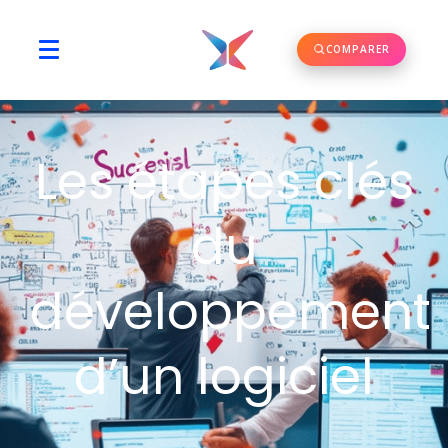
COMPARER
Les étapes clés
du
développement
d’un logiciel