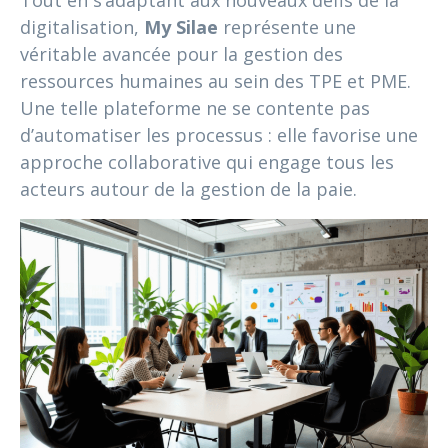
Tout en s’adaptant aux nouveaux défis de la
digitalisation,
My Silae
représente une
véritable avancée pour la gestion des
ressources humaines au sein des TPE et PME.
Une telle plateforme ne se contente pas
d’automatiser les processus : elle favorise une
approche collaborative qui engage tous les
acteurs autour de la gestion de la paie.