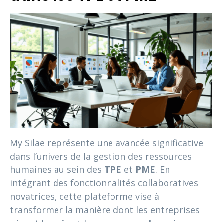
My Silae représente une avancée significative
dans l’univers de la gestion des ressources
humaines au sein des
TPE
et
PME
. En
intégrant des fonctionnalités collaboratives
novatrices, cette plateforme vise à
transformer la manière dont les entreprises