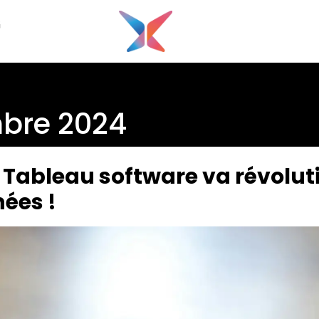
G
bre 2024
ableau software va révolut
nées !