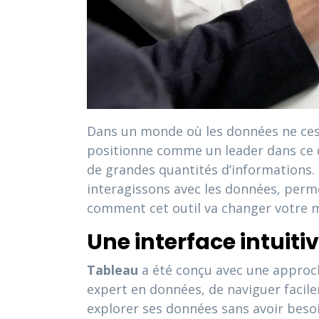
Dans un monde où les données ne cesse
positionne comme un leader dans ce d
de grandes quantités d’informations.
interagissons avec les données, perme
comment cet outil va changer votre m
Une interface intuiti
Tableau
a été conçu avec une approche 
expert en données, de naviguer facile
explorer ses données sans avoir beso