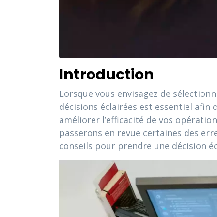
Introduction
Lorsque vous envisagez de sélection
décisions éclairées est essentiel afi
améliorer l’efficacité de vos opératio
passerons en revue certaines des erreu
conseils pour prendre une décision éc