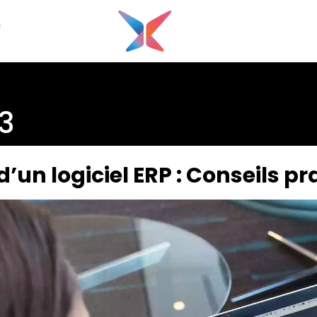
G
23
d’un logiciel ERP : Conseils p