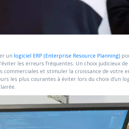
ner un
logiciel ERP (Enterprise Resource Planning)
pou
n d’éviter les erreurs fréquentes. Un choix judicieux
ns commerciales et stimuler la croissance de votre en
rs les plus courantes à éviter lors du choix d’un lo
lairée.